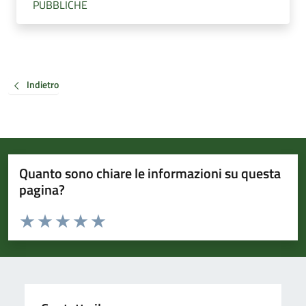
PUBBLICHE
Indietro
Quanto sono chiare le informazioni su questa
pagina?
Valuta da 1 a 5 stelle la pagina
Valuta 1 stelle su 5
Valuta 2 stelle su 5
Valuta 3 stelle su 5
Valuta 4 stelle su 5
Valuta 5 stelle su 5