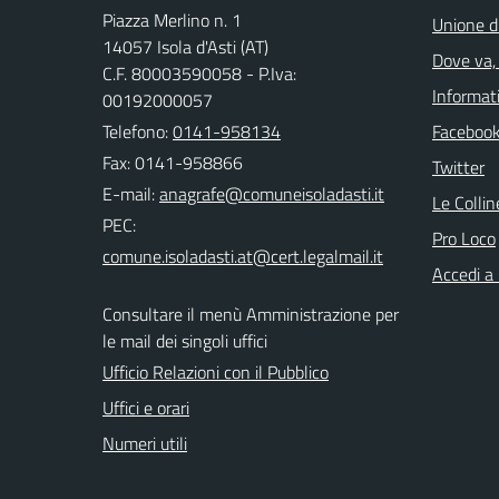
Piazza Merlino n. 1
Unione d
14057 Isola d'Asti (AT)
Dove va, 
C.F. 80003590058 - P.Iva:
Informati
00192000057
Telefono:
0141-958134
Faceboo
Fax: 0141-958866
Twitter
E-mail:
Le Colli
PEC:
Pro Loco
Accedi a
Consultare il menù Amministrazione per
le mail dei singoli uffici
Ufficio Relazioni con il Pubblico
Uffici e orari
Numeri utili