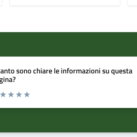
anto sono chiare le informazioni su questa
gina?
a da 1 a 5 stelle la pagina
ta 1 stelle su 5
Valuta 2 stelle su 5
Valuta 3 stelle su 5
Valuta 4 stelle su 5
Valuta 5 stelle su 5