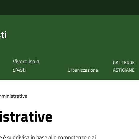
ti
Vivere Isola
GAL TERRE
d'Asti
Urbanizzazione
ASTIGIANE
ministrative
strative
e è suddivisa in base alle competenze e ai