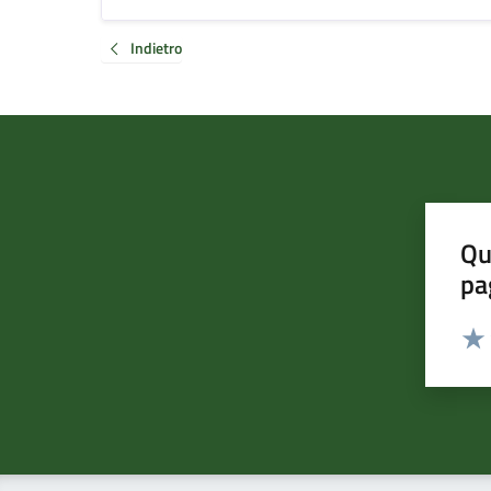
Indietro
Qu
pa
Valut
Valu