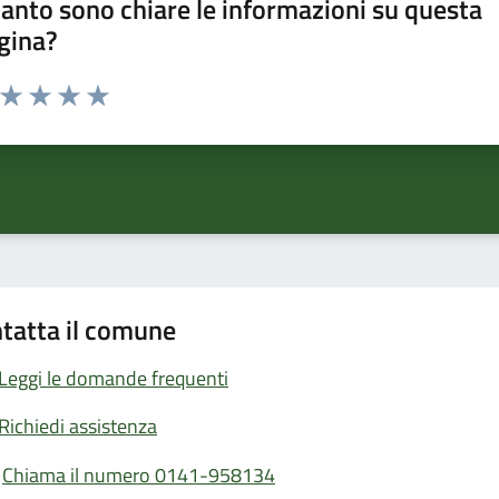
anto sono chiare le informazioni su questa
gina?
a da 1 a 5 stelle la pagina
ta 1 stelle su 5
Valuta 2 stelle su 5
Valuta 3 stelle su 5
Valuta 4 stelle su 5
Valuta 5 stelle su 5
tatta il comune
Leggi le domande frequenti
Richiedi assistenza
Chiama il numero 0141-958134