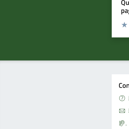
Qu
pa
Valut
Valu
Con