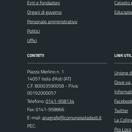
Enti e fondazioni
Catasto e
Organi di governo
Educazio
Personale amministrativo
Politici
Uffici
CONTATTI
LINK UTIL
Piazza Merlino n. 1
Unione d
14057 Isola d'Asti (AT)
Dove va, 
C.F. 80003590058 - P.Iva:
Informati
00192000057
Telefono:
0141-958134
Faceboo
Fax: 0141-958866
Twitter
E-mail:
Le Colli
PEC:
Pro Loco