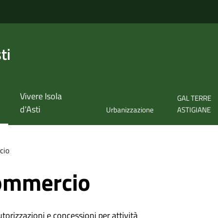
ti
Vivere Isola
GAL TERRE
d'Asti
Urbanizzazione
ASTIGIANE
cio
ommercio
torizzazioni e concessioni per attività