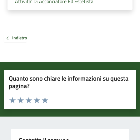
Attivita' Di Acconciatore Ed Estetista
Indietro
Quanto sono chiare le informazioni su questa
pagina?
Valuta da 1 a 5 stelle la pagina
Valuta 1 stelle su 5
Valuta 2 stelle su 5
Valuta 3 stelle su 5
Valuta 4 stelle su 5
Valuta 5 stelle su 5