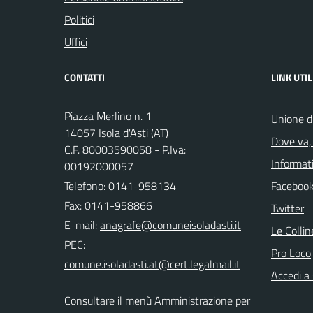
Politici
Uffici
CONTATTI
LINK UTIL
Piazza Merlino n. 1
Unione d
14057 Isola d'Asti (AT)
Dove va, 
C.F. 80003590058 - P.Iva:
Informati
00192000057
Telefono:
0141-958134
Faceboo
Fax: 0141-958866
Twitter
E-mail:
Le Colli
PEC:
Pro Loco
Accedi a
Consultare il menù Amministrazione per