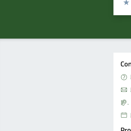
Valut
Valu
Con
Pro