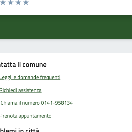
a da 1 a 5 stelle la pagina
ta 1 stelle su 5
Valuta 2 stelle su 5
Valuta 3 stelle su 5
Valuta 4 stelle su 5
Valuta 5 stelle su 5
tatta il comune
Leggi le domande frequenti
Richiedi assistenza
Chiama il numero 0141-958134
Prenota appuntamento
blemi in città