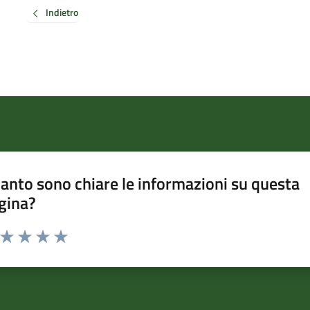
Indietro
anto sono chiare le informazioni su questa
gina?
a da 1 a 5 stelle la pagina
ta 1 stelle su 5
Valuta 2 stelle su 5
Valuta 3 stelle su 5
Valuta 4 stelle su 5
Valuta 5 stelle su 5