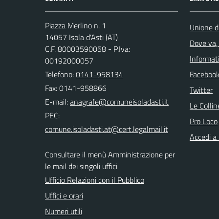
Piazza Merlino n. 1
Unione d
14057 Isola d'Asti (AT)
Dove va, 
C.F. 80003590058 - P.Iva:
Informati
00192000057
Telefono:
0141-958134
Faceboo
Fax: 0141-958866
Twitter
E-mail:
Le Colli
PEC:
Pro Loco
Accedi a
Consultare il menù Amministrazione per
le mail dei singoli uffici
Ufficio Relazioni con il Pubblico
Uffici e orari
Numeri utili