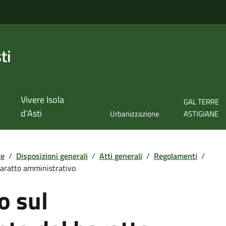
ti
Vivere Isola
GAL TERRE
d'Asti
Urbanizzazione
ASTIGIANE
te
/
Disposizioni generali
/
Atti generali
/
Regolamenti
/
aratto amministrativo
o sul