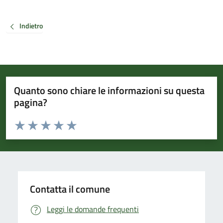
Indietro
Quanto sono chiare le informazioni su questa
pagina?
Valuta da 1 a 5 stelle la pagina
Valuta 1 stelle su 5
Valuta 2 stelle su 5
Valuta 3 stelle su 5
Valuta 4 stelle su 5
Valuta 5 stelle su 5
Contatta il comune
Leggi le domande frequenti