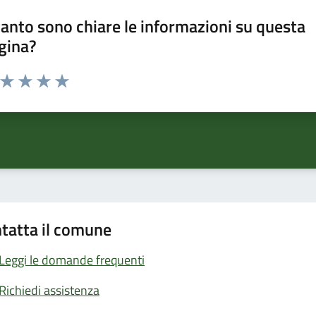
anto sono chiare le informazioni su questa
gina?
a da 1 a 5 stelle la pagina
ta 1 stelle su 5
Valuta 2 stelle su 5
Valuta 3 stelle su 5
Valuta 4 stelle su 5
Valuta 5 stelle su 5
tatta il comune
Leggi le domande frequenti
Richiedi assistenza