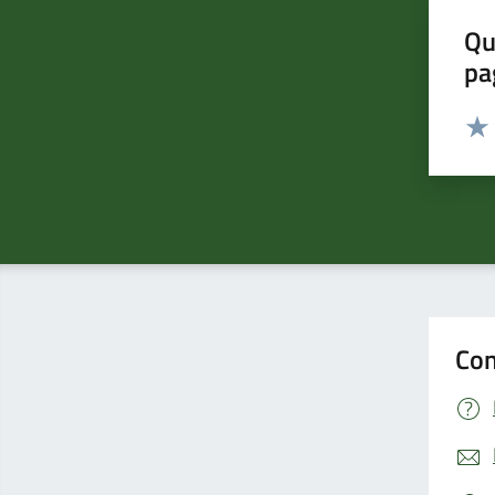
Qu
pa
Valut
Valu
Con