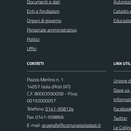
Documenti e dati
Autorizza
Enti e fondazioni
Catasto e
Organi di governo
Educazio
Personale amministrativo
Politici
Uffici
CONTATTI
LINK UTIL
Piazza Merlino n. 1
Unione d
14057 Isola d'Asti (AT)
Dove va, 
C.F. 80003590058 - P.Iva:
Informati
00192000057
Telefono:
0141-958134
Faceboo
Fax: 0141-958866
Twitter
E-mail:
Le Colli