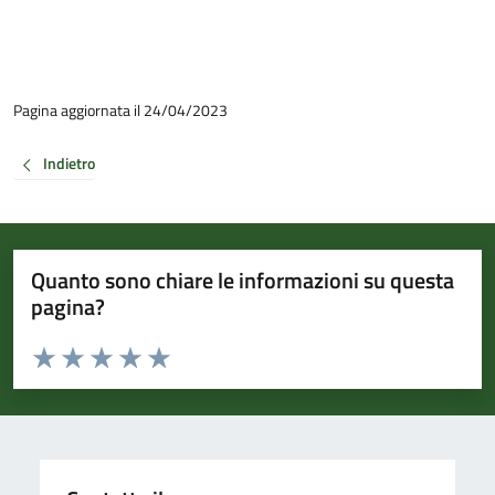
Pagina aggiornata il 24/04/2023
Indietro
Quanto sono chiare le informazioni su questa
pagina?
Valuta da 1 a 5 stelle la pagina
Valuta 1 stelle su 5
Valuta 2 stelle su 5
Valuta 3 stelle su 5
Valuta 4 stelle su 5
Valuta 5 stelle su 5