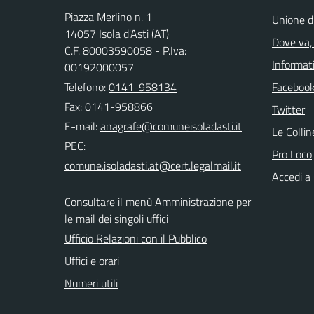
Piazza Merlino n. 1
Unione d
14057 Isola d'Asti (AT)
Dove va, 
C.F. 80003590058 - P.Iva:
Informati
00192000057
Telefono:
0141-958134
Faceboo
Fax: 0141-958866
Twitter
E-mail:
Le Colli
PEC:
Pro Loco
Accedi a
Consultare il menù Amministrazione per
le mail dei singoli uffici
Ufficio Relazioni con il Pubblico
Uffici e orari
Numeri utili