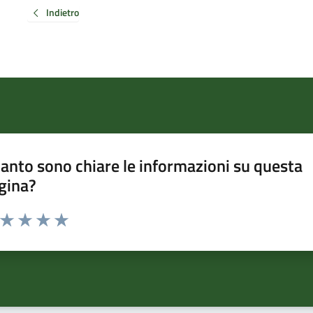
Indietro
anto sono chiare le informazioni su questa
gina?
a da 1 a 5 stelle la pagina
ta 1 stelle su 5
Valuta 2 stelle su 5
Valuta 3 stelle su 5
Valuta 4 stelle su 5
Valuta 5 stelle su 5