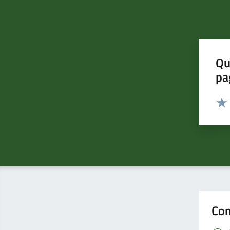
Qu
pa
Valut
Valu
Con