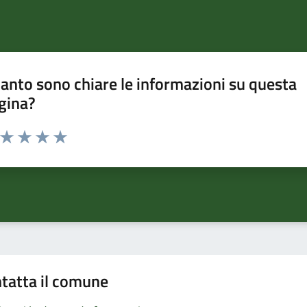
anto sono chiare le informazioni su questa
gina?
a da 1 a 5 stelle la pagina
ta 1 stelle su 5
Valuta 2 stelle su 5
Valuta 3 stelle su 5
Valuta 4 stelle su 5
Valuta 5 stelle su 5
tatta il comune