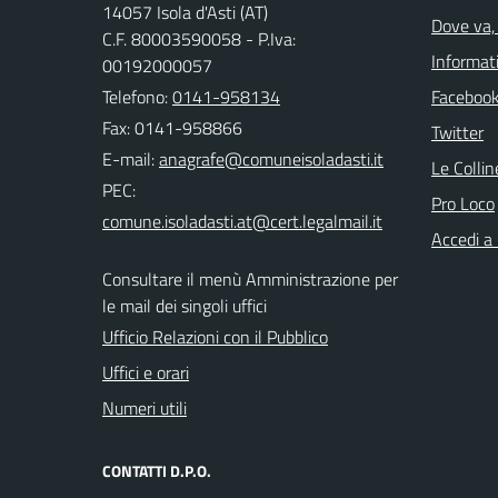
14057 Isola d'Asti (AT)
Dove va, 
C.F. 80003590058 - P.Iva:
Informati
00192000057
Telefono:
0141-958134
Faceboo
Fax: 0141-958866
Twitter
E-mail:
Le Colli
PEC:
Pro Loco
Accedi a
Consultare il menù Amministrazione per
le mail dei singoli uffici
Ufficio Relazioni con il Pubblico
Uffici e orari
Numeri utili
CONTATTI D.P.O.