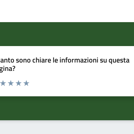
anto sono chiare le informazioni su questa
gina?
a da 1 a 5 stelle la pagina
ta 1 stelle su 5
Valuta 2 stelle su 5
Valuta 3 stelle su 5
Valuta 4 stelle su 5
Valuta 5 stelle su 5