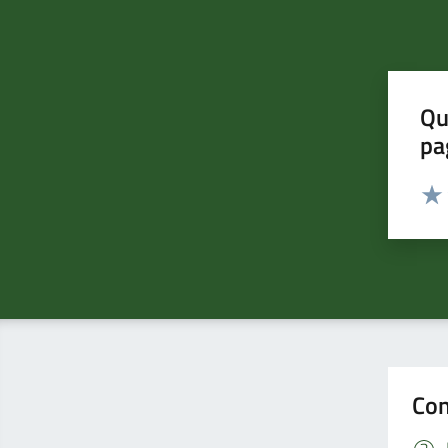
Qu
pa
Valut
Valu
Con