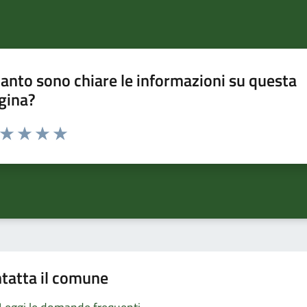
anto sono chiare le informazioni su questa
gina?
a da 1 a 5 stelle la pagina
ta 1 stelle su 5
Valuta 2 stelle su 5
Valuta 3 stelle su 5
Valuta 4 stelle su 5
Valuta 5 stelle su 5
tatta il comune