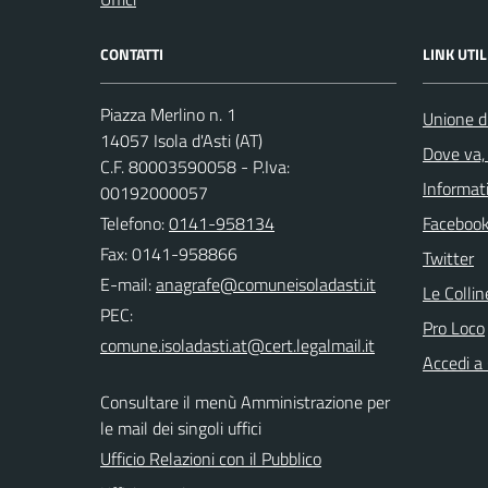
CONTATTI
LINK UTIL
Piazza Merlino n. 1
Unione d
14057 Isola d'Asti (AT)
Dove va, 
C.F. 80003590058 - P.Iva:
Informati
00192000057
Telefono:
0141-958134
Faceboo
Fax: 0141-958866
Twitter
E-mail:
Le Colli
PEC:
Pro Loco
Accedi a
Consultare il menù Amministrazione per
le mail dei singoli uffici
Ufficio Relazioni con il Pubblico