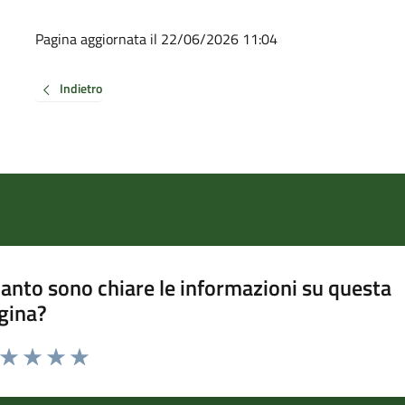
Pagina aggiornata il 22/06/2026 11:04
Indietro
anto sono chiare le informazioni su questa
gina?
a da 1 a 5 stelle la pagina
ta 1 stelle su 5
Valuta 2 stelle su 5
Valuta 3 stelle su 5
Valuta 4 stelle su 5
Valuta 5 stelle su 5