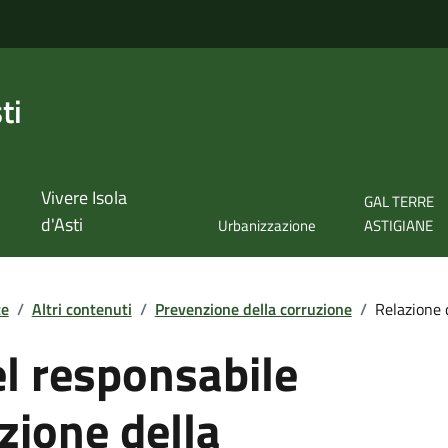
ti
Vivere Isola
GAL TERRE
d'Asti
Urbanizzazione
ASTIGIANE
te
/
Altri contenuti
/
Prevenzione della corruzione
/
Relazione d
l responsabile
zione della