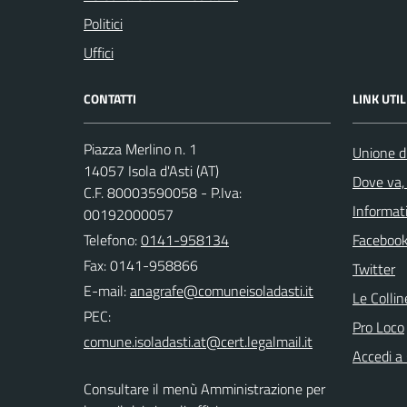
Politici
Uffici
CONTATTI
LINK UTIL
Piazza Merlino n. 1
Unione d
14057 Isola d'Asti (AT)
Dove va, 
C.F. 80003590058 - P.Iva:
Informati
00192000057
Telefono:
0141-958134
Faceboo
Fax: 0141-958866
Twitter
E-mail:
Le Colli
PEC:
Pro Loco
Accedi a
Consultare il menù Amministrazione per