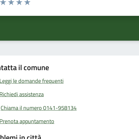
ta 1 stelle su 5
Valuta 2 stelle su 5
Valuta 3 stelle su 5
Valuta 4 stelle su 5
Valuta 5 stelle su 5
tatta il comune
Leggi le domande frequenti
Richiedi assistenza
Chiama il numero 0141-958134
Prenota appuntamento
blemi in città