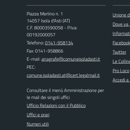
Piazza Merlino n. 1
Unione d
14057 Isola d'Asti (AT)
Dove va, 
C.F. 80003590058 - P.Iva:
Informati
00192000057
Telefono:
0141-958134
Faceboo
Fax: 0141-958866
Twitter
E-mail:
Le Colli
PEC:
Pro Loco
Accedi a
Consultare il menù Amministrazione per
le mail dei singoli uffici
Ufficio Relazioni con il Pubblico
Uffici e orari
Numeri utili