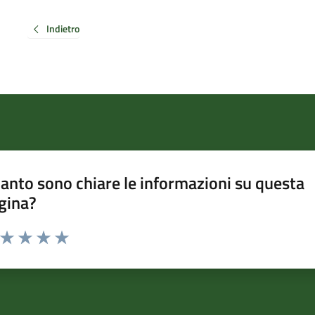
Indietro
anto sono chiare le informazioni su questa
gina?
a da 1 a 5 stelle la pagina
ta 1 stelle su 5
Valuta 2 stelle su 5
Valuta 3 stelle su 5
Valuta 4 stelle su 5
Valuta 5 stelle su 5