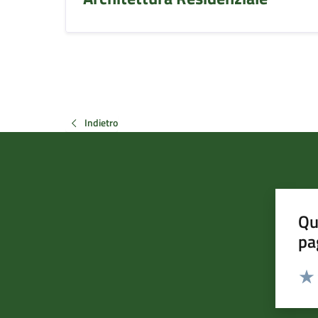
Indietro
Qu
pa
Valut
Valu