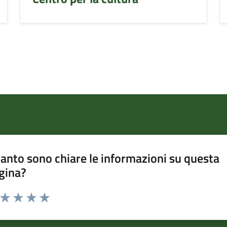
anto sono chiare le informazioni su questa
gina?
a da 1 a 5 stelle la pagina
ta 1 stelle su 5
Valuta 2 stelle su 5
Valuta 3 stelle su 5
Valuta 4 stelle su 5
Valuta 5 stelle su 5