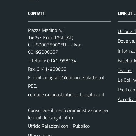
CONTATTI
LINK UTIL
Piazza Merlino n. 1
Unione d
14057 Isola d'Asti (AT)
Dove va, 
C.F. 80003590058 - P.Iva:
Informati
00192000057
Telefono:
0141-958134
Faceboo
Fax: 0141-958866
Twitter
E-mail:
Le Colli
PEC:
Pro Loco
Accedi a
Consultare il menù Amministrazione per
le mail dei singoli uffici
Ufficio Relazioni con il Pubblico
Uffici e orari