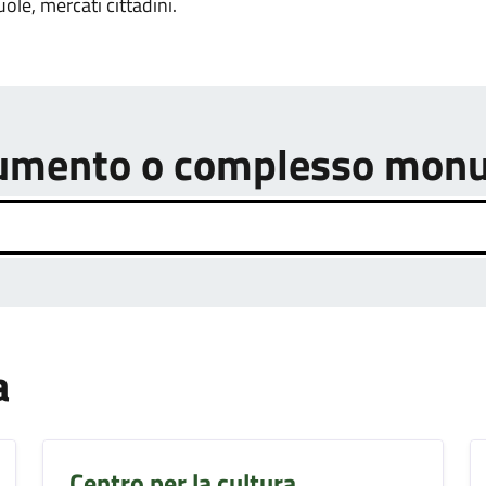
uole, mercati cittadini.
onumento o complesso mon
a
Centro per la cultura