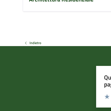
Indietro
Qu
pa
Valut
Valu