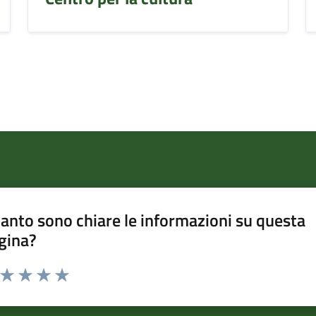
anto sono chiare le informazioni su questa
gina?
a da 1 a 5 stelle la pagina
ta 1 stelle su 5
Valuta 2 stelle su 5
Valuta 3 stelle su 5
Valuta 4 stelle su 5
Valuta 5 stelle su 5