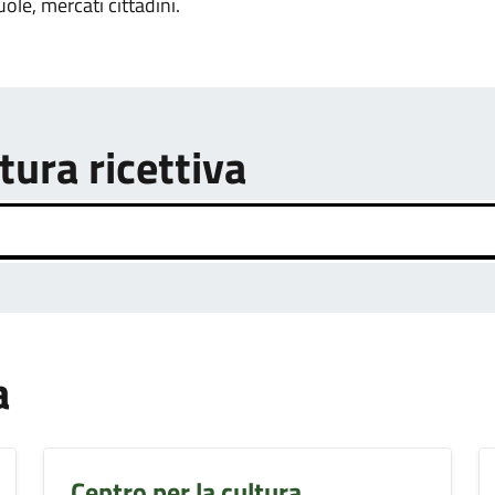
uole, mercati cittadini.
tura ricettiva
a
Centro per la cultura