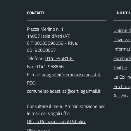
CONTATTI
LINK UTIL
Piazza Merlino n. 1
Unione d
14057 Isola d'Asti (AT)
Dove va, 
C.F. 80003590058 - P.Iva:
Informati
00192000057
Telefono:
0141-958134
Faceboo
Fax: 0141-958866
Twitter
E-mail:
Le Colli
PEC:
Pro Loco
Accedi a
Consultare il menù Amministrazione per
le mail dei singoli uffici
Ufficio Relazioni con il Pubblico
Uffici e orari