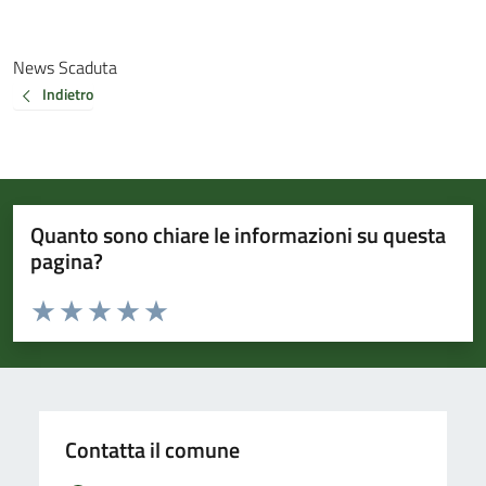
News Scaduta
Indietro
Quanto sono chiare le informazioni su questa
pagina?
Valuta da 1 a 5 stelle la pagina
Valuta 1 stelle su 5
Valuta 2 stelle su 5
Valuta 3 stelle su 5
Valuta 4 stelle su 5
Valuta 5 stelle su 5
Contatta il comune