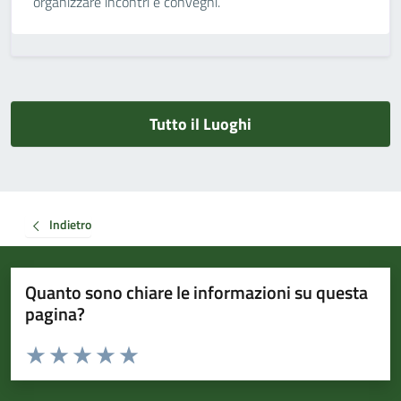
organizzare incontri e convegni.
Tutto il Luoghi
Indietro
Quanto sono chiare le informazioni su questa
pagina?
Valuta da 1 a 5 stelle la pagina
Valuta 1 stelle su 5
Valuta 2 stelle su 5
Valuta 3 stelle su 5
Valuta 4 stelle su 5
Valuta 5 stelle su 5