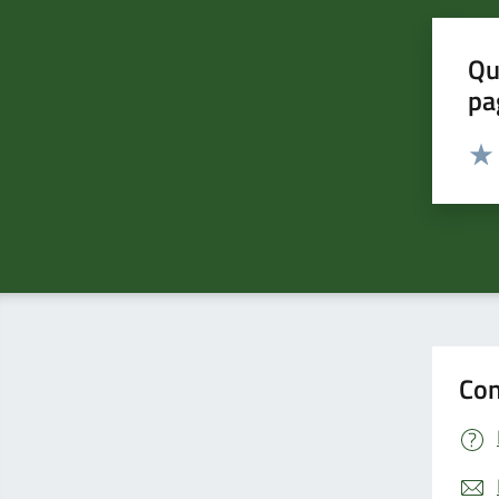
Qu
pa
Valut
Valu
Con