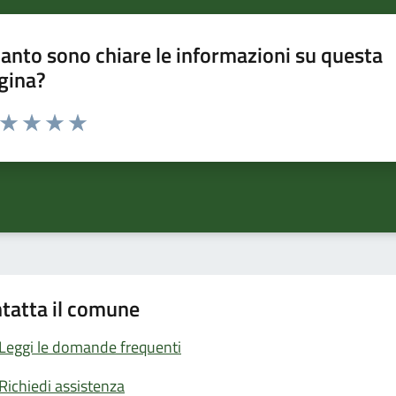
anto sono chiare le informazioni su questa
gina?
a da 1 a 5 stelle la pagina
ta 1 stelle su 5
Valuta 2 stelle su 5
Valuta 3 stelle su 5
Valuta 4 stelle su 5
Valuta 5 stelle su 5
tatta il comune
Leggi le domande frequenti
Richiedi assistenza