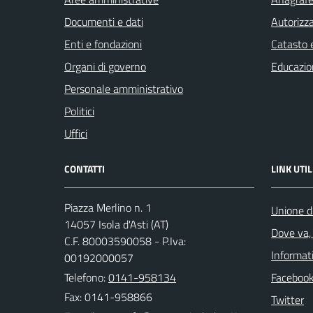
Documenti e dati
Autorizza
Enti e fondazioni
Catasto e
Organi di governo
Educazio
Personale amministrativo
Politici
Uffici
CONTATTI
LINK UTIL
Piazza Merlino n. 1
Unione d
14057 Isola d'Asti (AT)
Dove va, 
C.F. 80003590058 - P.Iva:
Informati
00192000057
Telefono:
0141-958134
Faceboo
Fax: 0141-958866
Twitter