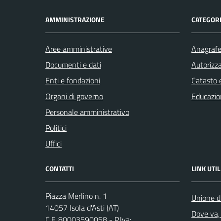
AMMINISTRAZIONE
CATEGORI
Aree amministrative
Anagrafe 
Documenti e dati
Autorizza
Enti e fondazioni
Catasto e
Organi di governo
Educazio
Personale amministrativo
Politici
Uffici
CONTATTI
LINK UTIL
Piazza Merlino n. 1
Unione d
14057 Isola d'Asti (AT)
Dove va, 
C.F. 80003590058 - P.Iva: