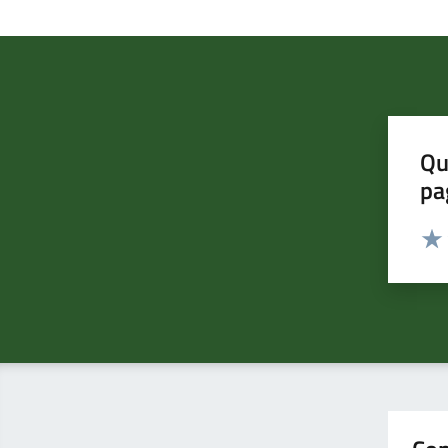
Qu
pa
Valut
Valu