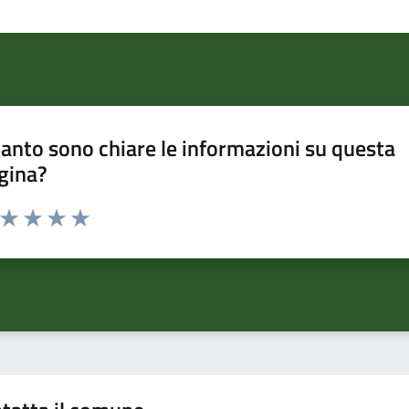
anto sono chiare le informazioni su questa
gina?
a da 1 a 5 stelle la pagina
ta 1 stelle su 5
Valuta 2 stelle su 5
Valuta 3 stelle su 5
Valuta 4 stelle su 5
Valuta 5 stelle su 5