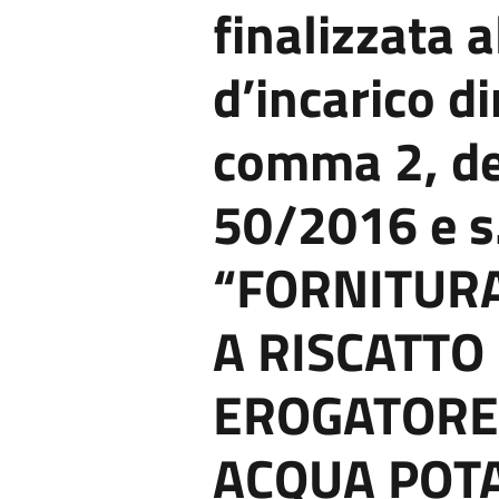
finalizzata 
d’incarico di
comma 2, de
50/2016 e s.
“FORNITUR
A RISCATTO 
EROGATORE 
ACQUA POTA