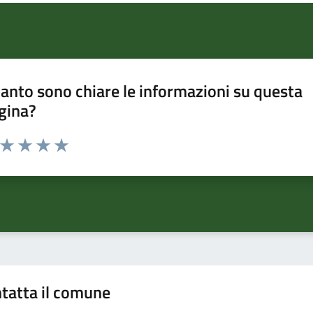
anto sono chiare le informazioni su questa
gina?
a da 1 a 5 stelle la pagina
ta 1 stelle su 5
Valuta 2 stelle su 5
Valuta 3 stelle su 5
Valuta 4 stelle su 5
Valuta 5 stelle su 5
tatta il comune