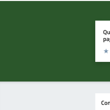
Qu
pa
Valut
Valu
Con