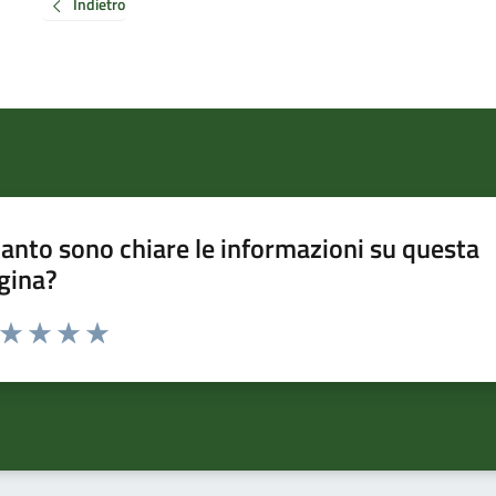
Indietro
anto sono chiare le informazioni su questa
gina?
a da 1 a 5 stelle la pagina
ta 1 stelle su 5
Valuta 2 stelle su 5
Valuta 3 stelle su 5
Valuta 4 stelle su 5
Valuta 5 stelle su 5