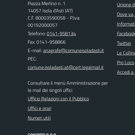
Piazza Merlino n. 1
Unione d
14057 Isola d'Asti (AT)
Dove va, 
C.F. 80003590058 - P.Iva:
Informati
00192000057
Telefono:
0141-958134
Faceboo
Fax: 0141-958866
Twitter
E-mail:
Le Colli
PEC:
Pro Loco
Accedi a
Consultare il menù Amministrazione per
le mail dei singoli uffici
Ufficio Relazioni con il Pubblico
Uffici e orari
Numeri utili
CONTATTI D.P.O.