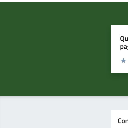
Qu
pa
Valut
Valu
Con