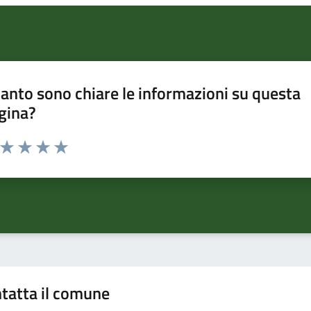
anto sono chiare le informazioni su questa
gina?
a da 1 a 5 stelle la pagina
ta 1 stelle su 5
Valuta 2 stelle su 5
Valuta 3 stelle su 5
Valuta 4 stelle su 5
Valuta 5 stelle su 5
tatta il comune