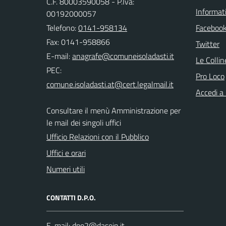
C.F. 80003590058 - P.Iva:
Informati
00192000057
Telefono:
0141-958134
Faceboo
Fax: 0141-958866
Twitter
E-mail:
Le Colli
PEC:
Pro Loco
Accedi a
Consultare il menù Amministrazione per
le mail dei singoli uffici
Ufficio Relazioni con il Pubblico
Uffici e orari
Numeri utili
CONTATTI D.P.O.
E-mail: