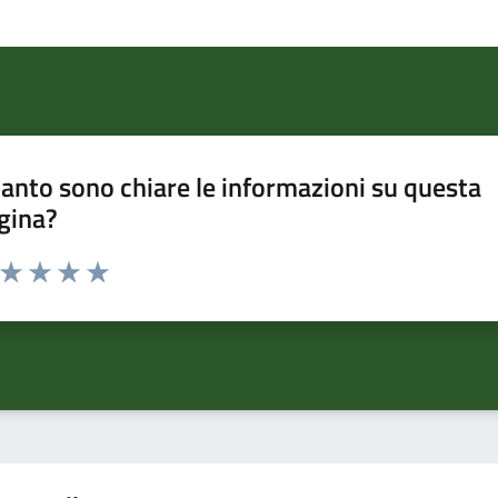
anto sono chiare le informazioni su questa
gina?
a da 1 a 5 stelle la pagina
ta 1 stelle su 5
Valuta 2 stelle su 5
Valuta 3 stelle su 5
Valuta 4 stelle su 5
Valuta 5 stelle su 5