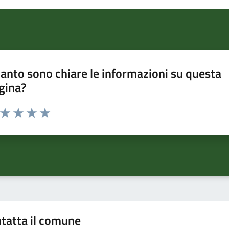
anto sono chiare le informazioni su questa
gina?
a da 1 a 5 stelle la pagina
ta 1 stelle su 5
Valuta 2 stelle su 5
Valuta 3 stelle su 5
Valuta 4 stelle su 5
Valuta 5 stelle su 5
tatta il comune