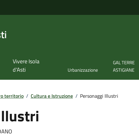
ti
Vivere Isola
GAL TERRE
d'Asti
Urbanizzazione
ASTIGIANE
ro territorio
/
Cultura e Istruzione
/
Personaggi Illustri
llustri
ODANO