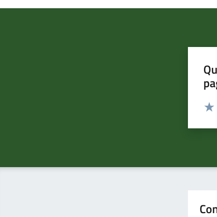
Qu
pa
Valut
Valu
Con