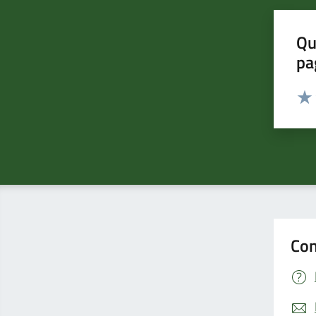
Qu
pa
Valut
Valu
Con