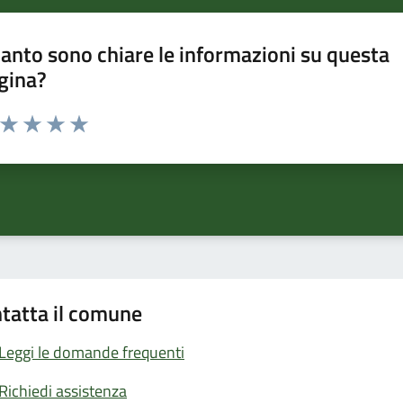
anto sono chiare le informazioni su questa
gina?
a da 1 a 5 stelle la pagina
ta 1 stelle su 5
Valuta 2 stelle su 5
Valuta 3 stelle su 5
Valuta 4 stelle su 5
Valuta 5 stelle su 5
tatta il comune
Leggi le domande frequenti
Richiedi assistenza