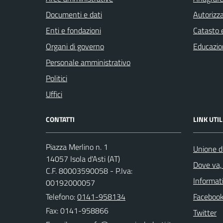
Documenti e dati
Autorizza
Enti e fondazioni
Catasto e
Organi di governo
Educazio
Personale amministrativo
Politici
Uffici
CONTATTI
LINK UTIL
Piazza Merlino n. 1
Unione d
14057 Isola d'Asti (AT)
Dove va, 
C.F. 80003590058 - P.Iva:
Informati
00192000057
Telefono:
0141-958134
Faceboo
Fax: 0141-958866
Twitter