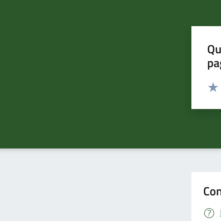
Qu
pa
Valut
Valu
Con