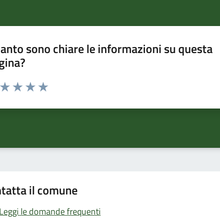
anto sono chiare le informazioni su questa
gina?
a da 1 a 5 stelle la pagina
ta 1 stelle su 5
Valuta 2 stelle su 5
Valuta 3 stelle su 5
Valuta 4 stelle su 5
Valuta 5 stelle su 5
tatta il comune
Leggi le domande frequenti